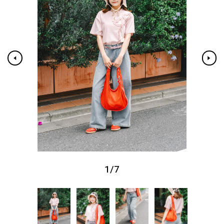
1
/
7