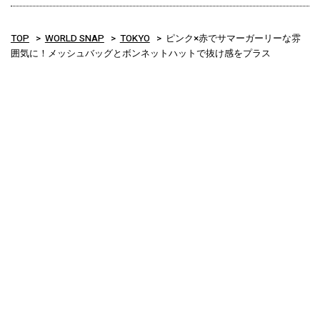
TOP
WORLD SNAP
TOKYO
ピンク×赤でサマーガーリーな雰
囲気に！メッシュバッグとボンネットハットで抜け感をプラス