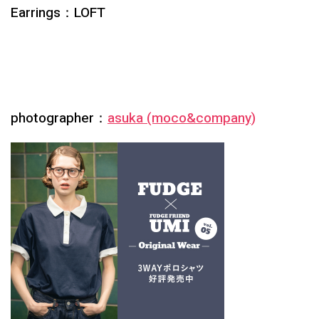
Earrings：LOFT
photographer：
asuka (moco&company)