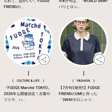
られて、品がいい」FUDGE
年8月号は、「WORLD SNAP
FRIENDの...
パリとロン...
( CULTURE & LIFE )
( FASHION )
『FUDGE Marché TOKYO』
【7月9日発売‼︎】FUDGE
2026年も開催決定！古着や
FRIENDのUMIと作った
フリマ、ハ...
「3WAYポロシャツ...