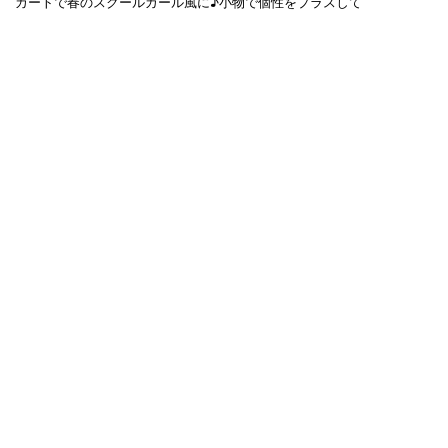
カートで春のスクールガール風に♪小物で個性をプラスして