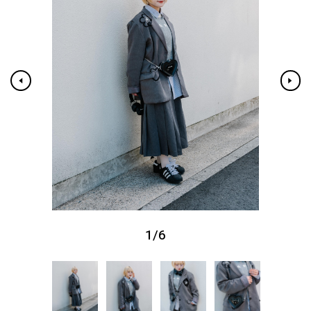
1
/
6