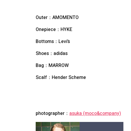
Outer：AMOMENTO
Onepiece：HYKE
Bottoms：Levi’s
Shoes：adidas
Bag：MARROW
Scalf：Hender Scheme
photographer：
asuka (moco&company)