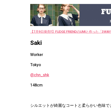
【7月9日発売‼︎】FUDGE FRIENDのUMIと作った「3
Saki
Worker
Tokyo
@chn_shk
148cm
シルエットが綺麗なコートと柔らかい色味で