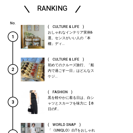
RANKING
( CULTURE & LIFE )
おしゃれなインテリア実例6
1
選。センスがいい人の「本
棚」ディ...
( CULTURE & LIFE )
初めてのクルーズ旅行、「船
2
内で過ごす一日」はどんなス
ケジ...
( FASHION )
黒を軽やかに着る日は、白シ
3
ャツとスカーフを味方に【本
日のF...
( WORLD SNAP )
「《UNIQLO》白Tをおしゃれ