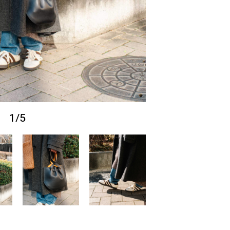
1
/
5