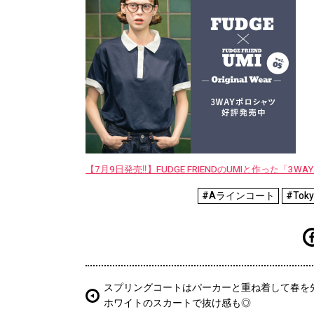
【7月9日発売‼︎】FUDGE FRIENDのUMIと作った「3
#Aラインコート
#Toky
スプリングコートはパーカーと重ね着して春を
ホワイトのスカートで抜け感も◎