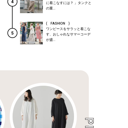
4
に着こなすには？ 」タンクと
の重...
( FASHION )
ワンピースをサラッと着こな
5
す、おしゃれなサマーコーデ
が盛...