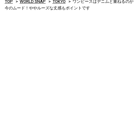
TOP
WORLD SNAP
TOKYO
ワンピースはデニムと重ねるのが
今のムード！ややルーズな丈感もポイントです