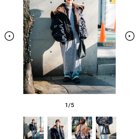
1
/
5