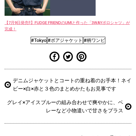
【7月9日発売‼︎】FUDGE FRIENDのUMIと作った「3WAYポロシャツ」が
完成！
#Tokyo
#ボアジャケット
#柄ワンピ
デニムジャケットとコートの重ね着のお手本！ネイ
ビー×白×赤と３色のまとめかたもお見事です
グレイ×アイスブルーの組み合わせで爽やかに、ベ
レーなど小物遣いで甘さをプラス