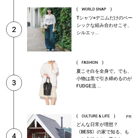
( WORLD SNAP )
Tシャツ×デニムだけのベー
シックな組み合わせこそ、
2
シルエッ...
( FASHION )
夏こそ白を全身で。でも、
小物は黒で引き締めるのが
3
FUDGE流 ...
( CULTURE & LIFE )
どんな日常が理想？
《BESS》の家で知る、も
4