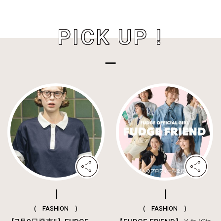
PICK UP !
( FASHION )
( FASHION )