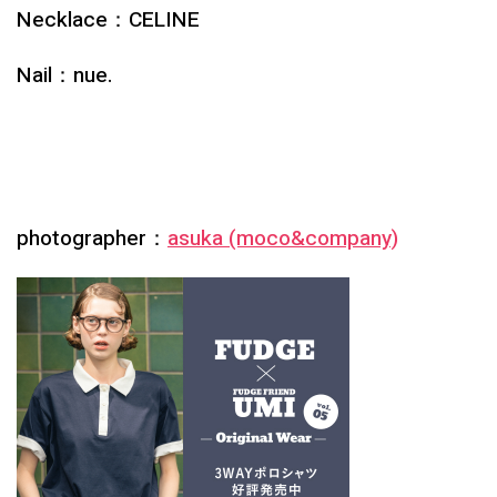
Necklace：CELINE
Nail：nue.
photographer：
asuka (moco&company)