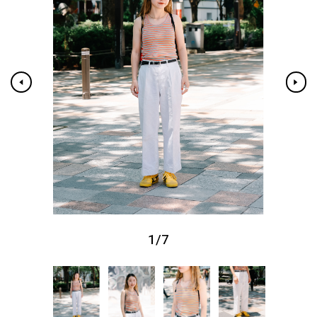
1
/
7