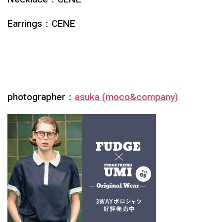
Earrings：CENE
photographer：
asuka (moco&company)