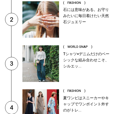
( FASHION )
石には意味がある。お守り
みたいに毎日着けたい天然
2
石ジュエリー
( WORLD SNAP )
Tシャツ×デニムだけのベー
シックな組み合わせこそ、
3
シルエッ...
( FASHION )
夏ワンピはスニーカーやキ
ャップでワンポイント外す
4
のがトレ...