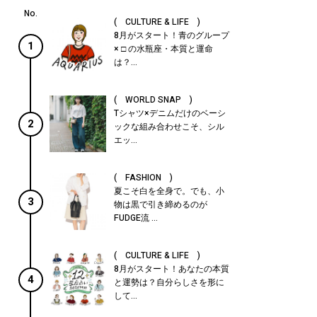
( CULTURE & LIFE )
8月がスタート！青のグループ
1
× □ の水瓶座・本質と運命
は？...
( WORLD SNAP )
Tシャツ×デニムだけのベーシ
2
ックな組み合わせこそ、シル
エッ...
( FASHION )
夏こそ白を全身で。でも、小
3
物は黒で引き締めるのが
FUDGE流 ...
( CULTURE & LIFE )
8月がスタート！あなたの本質
4
と運勢は？自分らしさを形に
して...