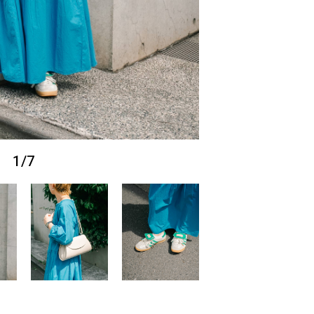
1
/
7