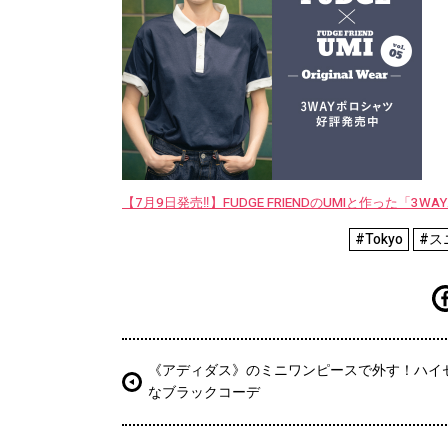
【7月9日発売‼︎】FUDGE FRIENDのUMIと作った「3
#Tokyo
#ス
《アディダス》のミニワンピースで外す！ハイ
なブラックコーデ