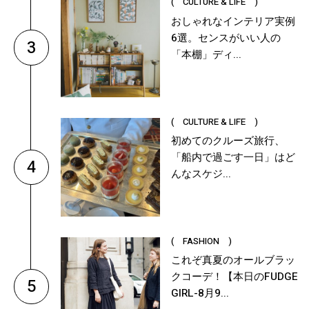
( CULTURE & LIFE )
おしゃれなインテリア実例
6選。センスがいい人の
3
「本棚」ディ...
( CULTURE & LIFE )
初めてのクルーズ旅行、
「船内で過ごす一日」はど
4
んなスケジ...
( FASHION )
これぞ真夏のオールブラッ
クコーデ！【本日のFUDGE
5
GIRL-8月9...