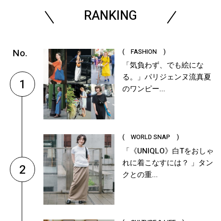
RANKING
( FASHION )
「気負わず、でも絵にな
る。」パリジェンヌ流真夏
1
のワンピー...
( WORLD SNAP )
「《UNIQLO》白Tをおしゃ
れに着こなすには？ 」タン
2
クとの重...