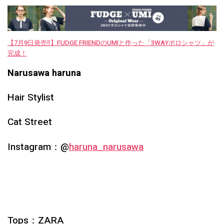
【7月9日発売‼︎】FUDGE FRIENDのUMIと作った「3WAYポロシャツ」が
完成！
Narusawa haruna
Hair Stylist
Cat Street
Instagram：@
haruna_narusawa
Tops：
ZARA