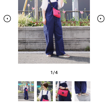
1
/
4