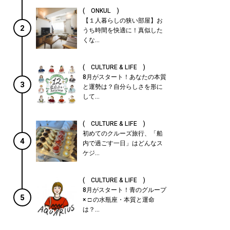
( ONKUL )
【１人暮らしの狭い部屋】お
2
うち時間を快適に！真似した
くな...
( CULTURE & LIFE )
8月がスタート！あなたの本質
3
と運勢は？自分らしさを形に
して...
( CULTURE & LIFE )
初めてのクルーズ旅行、「船
4
内で過ごす一日」はどんなス
ケジ...
( CULTURE & LIFE )
8月がスタート！青のグループ
5
× □ の水瓶座・本質と運命
は？...