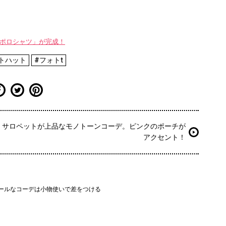
WAYポロシャツ」が完成！
トハット
#フォトt
サロペットが上品なモノトーンコーデ。ピンクのポーチが
アクセント！
ールなコーデは小物使いで差をつける