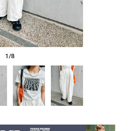
1
/
8