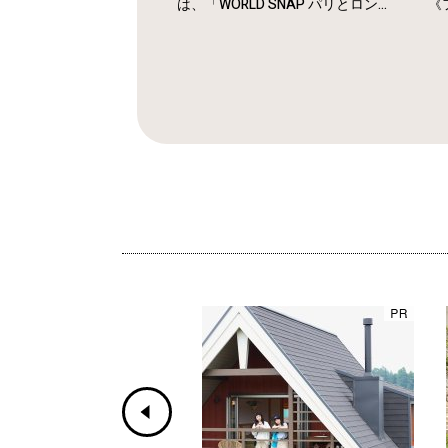
は、「WORLD SNAP パリとロン...
《