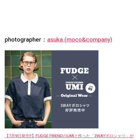
photographer：
asuka (moco&company)
【7月9日発売‼︎】FUDGE FRIENDのUMIと作った「3WAYポロシャツ」が