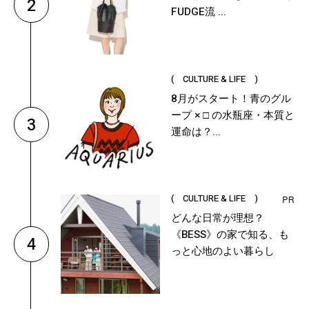
2
FUDGE流 ...
( CULTURE & LIFE )
8月がスタート！青のグル
ープ × □ の水瓶座・本質と
3
運命は？...
( CULTURE & LIFE )
どんな日常が理想？
《BESS》の家で知る、も
4
っと心地のよい暮らし