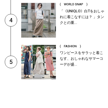
( WORLD SNAP )
「《UNIQLO》白Tをおしゃ
れに着こなすには？ 」タン
4
クとの重...
( FASHION )
ワンピースをサラッと着こ
なす、おしゃれなサマーコ
5
ーデが盛...