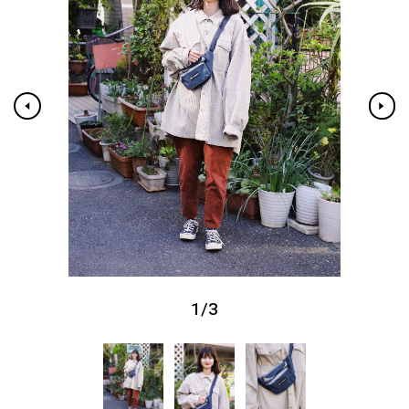
1
/
3