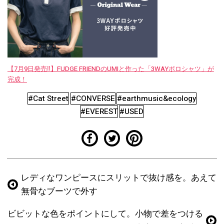
【7月9日発売‼︎】FUDGE FRIENDのUMIと作った「3WAYポロシャツ」が
完成！
#Cat Street
#CONVERSE
#earthmusic&ecology
#EVEREST
#USED
レディなワンピースにスリットで抜け感を。あえて
無骨なブーツで外す
ビビットな色をポイントにして。小物で差をつける