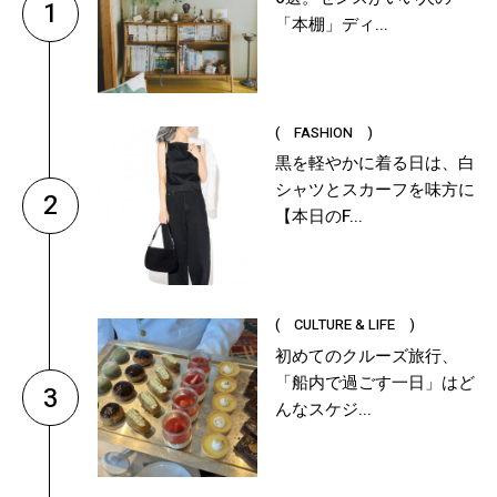
1
「本棚」ディ...
( FASHION )
黒を軽やかに着る日は、白
シャツとスカーフを味方に
2
【本日のF...
( CULTURE & LIFE )
初めてのクルーズ旅行、
「船内で過ごす一日」はど
3
んなスケジ...