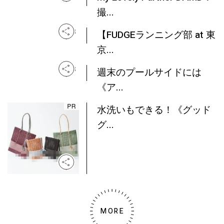
撮...
【FUDGEランニング部 at 東
京...
週末のプールサイドには
《ア...