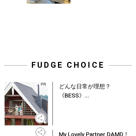
FUDGE CHOICE
どんな日常が理想？
《BESS》...
My Lovely Partner DAMD！