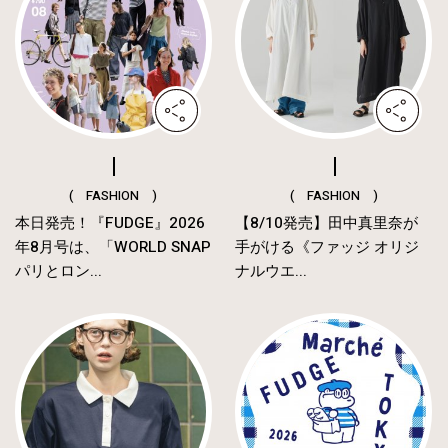
( FASHION )
( FASHION )
本日発売！『FUDGE』2026
【8/10発売】田中真里奈が
年8月号は、「WORLD SNAP
手がける《ファッジ オリジ
パリとロン...
ナルウエ...