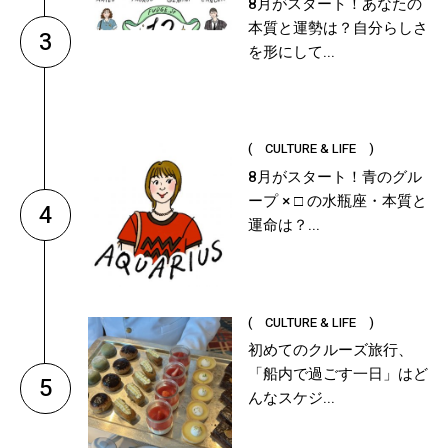
8月がスタート！あなたの
本質と運勢は？自分らしさ
3
を形にして...
( CULTURE & LIFE )
8月がスタート！青のグル
ープ × □ の水瓶座・本質と
4
運命は？...
( CULTURE & LIFE )
初めてのクルーズ旅行、
「船内で過ごす一日」はど
5
んなスケジ...