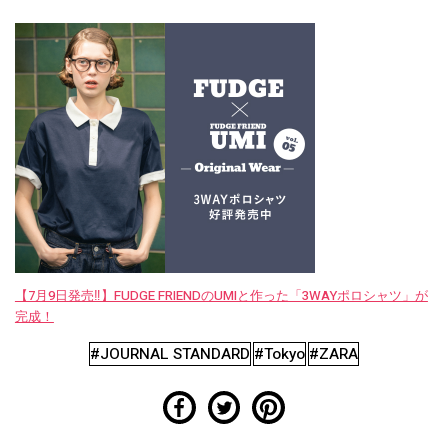
【7月9日発売‼︎】FUDGE FRIENDのUMIと作った「3WAYポロシャツ」が
完成！
#JOURNAL STANDARD
#Tokyo
#ZARA