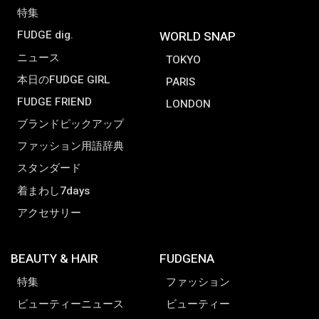
11日 23:59の33日間。 応募方法 : FUDGE.jp
のプレミアム会員（無料）*に登録していた
だければ、どなたでもご応募いただけます。
当選 […]
MORE
編集部から配信されるメールマガジンやプレミ
アム会員限定プレゼント、スペシャルイベント
への応募など特典が満載です。
無料でご登録いただけます。