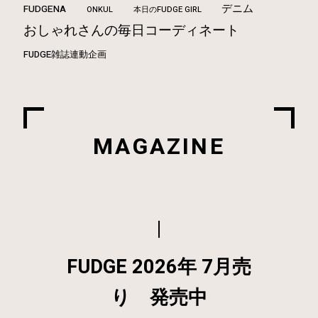
占い
インテリア
FUDGE FRIEND
スニーカー
パリジェンヌ
着まわし30days
コーデ
FUDGE.jp12星座×血液型占い
着こなし
Vintage
Tokyo
ロンドンガール
スタイル
CONVERSE
デニム
FUDGENA
ONKUL
本日のFUDGE GIRL
おしゃれさんの毎日コーディネート
FUDGE雑誌連動企画