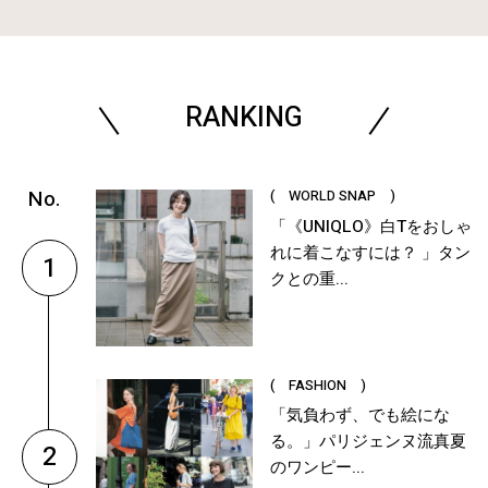
RANKING
( WORLD SNAP )
「《UNIQLO》白Tをおしゃ
れに着こなすには？ 」タン
1
クとの重...
( FASHION )
「気負わず、でも絵にな
る。」パリジェンヌ流真夏
2
のワンピー...