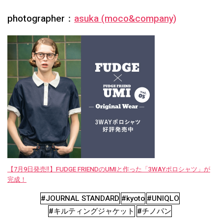
photographer：
asuka (moco&company)
【7月9日発売‼︎】FUDGE FRIENDのUMIと作った「3WAYポロシャツ」が
完成！
#JOURNAL STANDARD
#kyoto
#UNIQLO
#キルティングジャケット
#チノパン