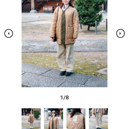
1
/
8