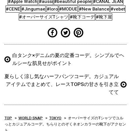
#Apple Watch
#aussi
#beautiful people
#CANAL JEAN
#CENE
#Jingumae
#loro
#MODUE
#New Balance
#vebet
#オーバーサイズTシャツ
#靴下コーデ
#靴下屋
白タンク×デニムの夏の定番コーデ。シンプルでヘ
ルシーな肌見せがポイント
夏らしく涼し気なハーフパンツコーデ。カジュアル
アイテムでまとめて、レースTOPSの甘さを引き立
てて
TOP
WORLD SNAP
TOKYO
オーバーサイズのTシャツでユル
っとカジュアルコーデ。ちらりとのぞくネオンカラーの靴下がアクセン
ト