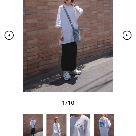
1
/
10