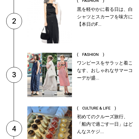
( FASHION )
黒を軽やかに着る日は、白
シャツとスカーフを味方に
2
【本日のF...
( FASHION )
ワンピースをサラッと着こ
なす、おしゃれなサマーコ
3
ーデが盛...
( CULTURE & LIFE )
初めてのクルーズ旅行、
「船内で過ごす一日」はど
4
んなスケジ...