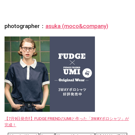
photographer：
asuka (moco&company)
【7月9日発売‼︎】FUDGE FRIENDのUMIと作った「3WAYポロシャツ」が
完成！