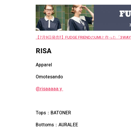
【7月9日発売‼︎】FUDGE FRIENDのUMIと作った「3
RISA
Apparel
Omotesando
@risaaaaa.y
Tops：BATONER
Bottoms：AURALEE