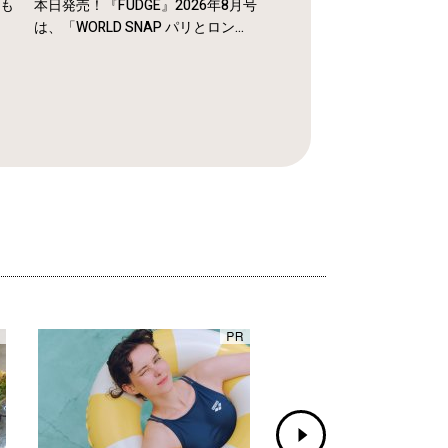
年も
本日発売！『FUDGE』2026年8月号
は、「WORLD SNAP パリとロン...