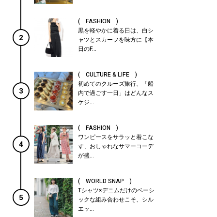
( FASHION )
黒を軽やかに着る日は、白シ
2
ャツとスカーフを味方に【本
日のF...
( CULTURE & LIFE )
初めてのクルーズ旅行、「船
3
内で過ごす一日」はどんなス
ケジ...
( FASHION )
ワンピースをサラッと着こな
4
す、おしゃれなサマーコーデ
が盛...
( WORLD SNAP )
Tシャツ×デニムだけのベーシ
5
ックな組み合わせこそ、シル
エッ...