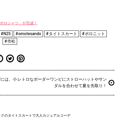
WAYポロシャツ」が完成！
#N25
#omotesando
#タイトスカート
#ポロニット
#市松
デには、小
レトロなボーダーワンピにストローハットやサン
ダルを合わせて夏を先取り！
ックのタイトスカートで大人カジュアルコーデ