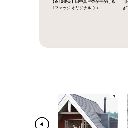
【8/10発売】田中真里奈が手がける
【F
《ファッジ オリジナルウエ...
き