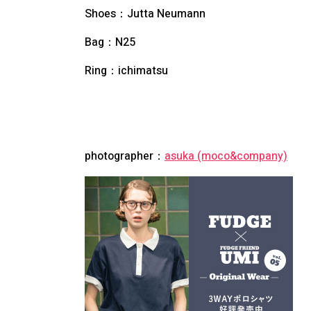
Shoes：Jutta Neumann
Bag：N25
Ring：ichimatsu
photographer：
asuka (moco&company)