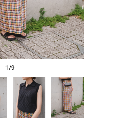
1
/
9