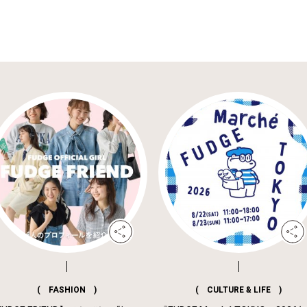
( FASHION )
( CULTURE & LIFE )