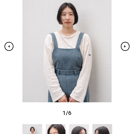
1
/
6