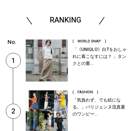
RANKING
( WORLD SNAP )
「《UNIQLO》白Tをおしゃ
れに着こなすには？ 」タン
1
クとの重...
( FASHION )
「気負わず、でも絵にな
る。」パリジェンヌ流真夏
2
のワンピー...