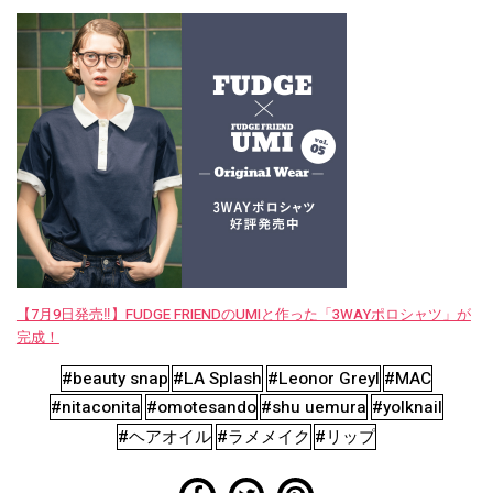
【7月9日発売‼︎】FUDGE FRIENDのUMIと作った「3WAYポロシャツ」が
完成！
#beauty snap
#LA Splash
#Leonor Greyl
#MAC
#nitaconita
#omotesando
#shu uemura
#yolknail
#ヘアオイル
#ラメメイク
#リップ