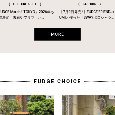
( CULTURE & LIFE )
( FASHION )
UDGE Marché TOKYO』2026年も
【7月9日発売‼︎】FUDGE FRIENDの
催決定！古着やフリマ、ハ...
UMIと作った「3WAYポロシャツ...
MORE
FUDGE CHOICE