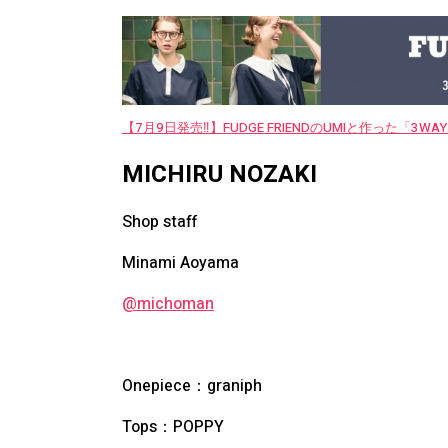
【7月9日発売‼︎】FUDGE FRIENDのUMIと作った「3
MICHIRU NOZAKI
Shop staff
Minami Aoyama
@michoman
Onepiece：graniph
Tops：POPPY