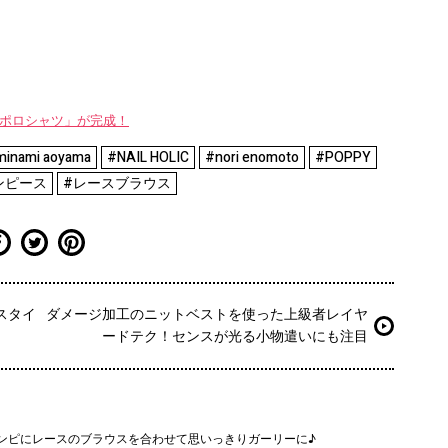
WAYポロシャツ」が完成！
minami aoyama
#NAIL HOLIC
#nori enomoto
#POPPY
ンピース
#レースブラウス
スタイ
ダメージ加工のニットベストを使った上級者レイヤ
ードテク！センスが光る小物遣いにも注目
ンピにレースのブラウスを合わせて思いっきりガーリーに♪