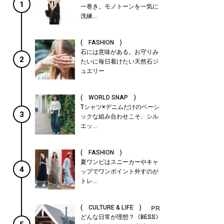
1
一巻き。モノトーンを一気に
洗練...
( FASHION )
石には意味がある。お守りみ
2
たいに毎日着けたい天然石ジ
ュエリー
( WORLD SNAP )
Tシャツ×デニムだけのベーシ
3
ックな組み合わせこそ、シル
エッ...
( FASHION )
夏ワンピはスニーカーやキャ
4
ップでワンポイント外すのが
トレ...
( CULTURE & LIFE )
どんな日常が理想？《BESS》