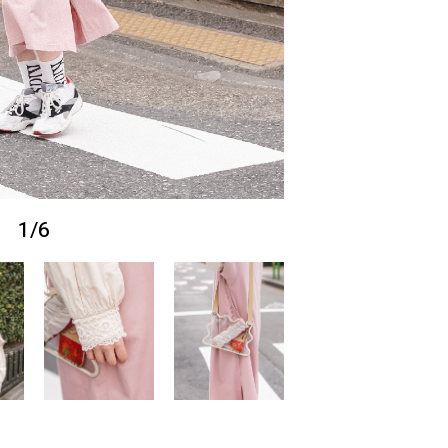
1
/
6