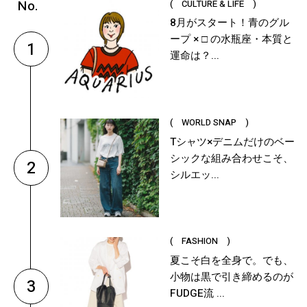
( CULTURE & LIFE )
8月がスタート！青のグル
ープ × □ の水瓶座・本質と
1
運命は？...
( WORLD SNAP )
Tシャツ×デニムだけのベー
シックな組み合わせこそ、
2
シルエッ...
( FASHION )
夏こそ白を全身で。でも、
小物は黒で引き締めるのが
3
FUDGE流 ...