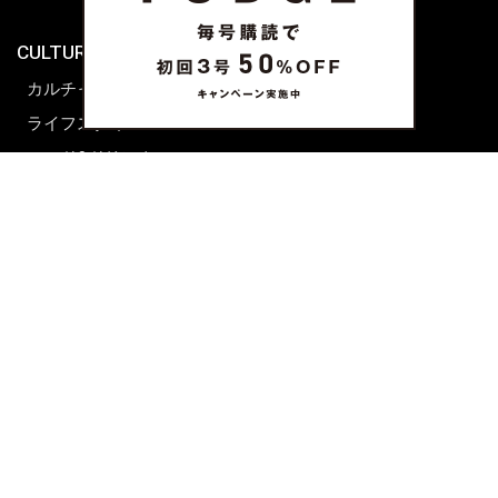
海外生活
CULTURE & LIFE
カルチャー
ライフスタイル
フード&ドリンク
コラム
週末アジア
プレイリスト
シネマサロン
前田エマの東京ぐるり
誰かの話
FORTUNE
PRESENT & EVENT