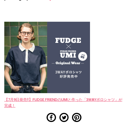
【7月9日発売‼︎】FUDGE FRIENDのUMIと作った「3WAYポロシャツ」が
完成！