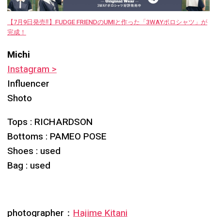
【7月9日発売‼︎】FUDGE FRIENDのUMIと作った「3WAYポロシャツ」が
完成！
Michi
Instagram >
Influencer
Shoto
Tops : RICHARDSON
Bottoms : PAMEO POSE
Shoes : used
Bag : used
photographer：
Hajime Kitani