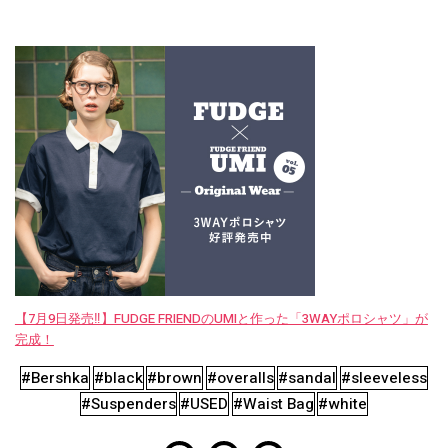
【7月9日発売‼︎】FUDGE FRIENDのUMIと作った「3WAYポロシャツ」が
完成！
#Bershka
#black
#brown
#overalls
#sandal
#sleeveless
#Suspenders
#USED
#Waist Bag
#white