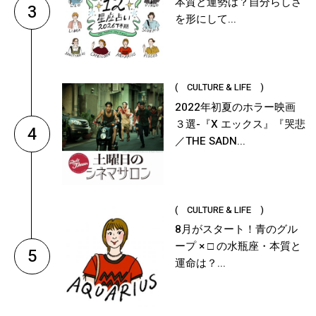
本質と運勢は？自分らしさ
3
を形にして...
( CULTURE & LIFE )
2022年初夏のホラー映画
３選-『X エックス』『哭悲
4
／THE SADN...
( CULTURE & LIFE )
8月がスタート！青のグル
ープ × □ の水瓶座・本質と
5
運命は？...