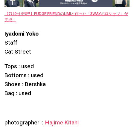
【7月9日発売‼︎】FUDGE FRIENDのUMIと作った「3WAYポロシャツ」が
完成！
Iyadomi Yoko
Staff
Cat Street
Tops : used
Bottoms : used
Shoes : Bershka
Bag : used
photographer：
Hajime Kitani