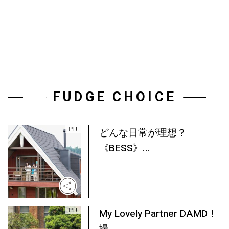
FUDGE CHOICE
どんな日常が理想？
《BESS》...
My Lovely Partner DAMD！