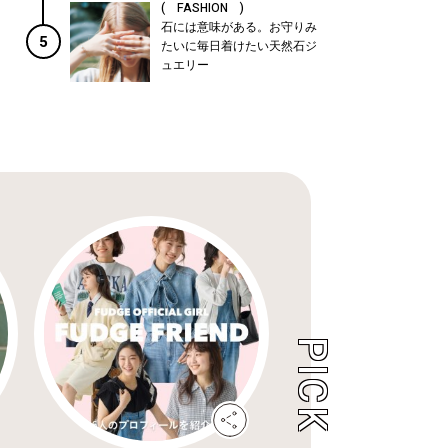
( FASHION )
石には意味がある。お守りみ
5
たいに毎日着けたい天然石ジ
ュエリー