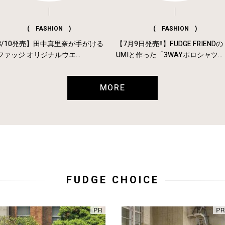
( FASHION )
( FASHION )
8/10発売】田中真里奈が手がける
【7月9日発売‼︎】FUDGE FRIENDの
ファッジ オリジナルウエ...
UMIと作った「3WAYポロシャツ...
MORE
FUDGE CHOICE