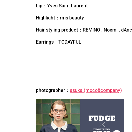
Lip：Yves Saint Laurent
Highlight：rms beauty
Hair styling product：REMINO , Noemi , dAnc
Earrings：TODAYFUL
photographer：
asuka (moco&company)