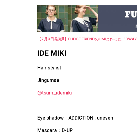
【7月9日発売‼︎】FUDGE FRIENDのUMIと作った「3
IDE MIKI
Hair stylist
Jingumae
@tsum_idemiki
Eye shadow：ADDICTION , uneven
Mascara：D-UP