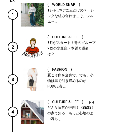
( WORLD SNAP )
Tシャツ×デニムだけのベーシ
1
ックな組み合わせこそ、シル
エッ...
( CULTURE & LIFE )
8月がスタート！青のグループ
2
× □ の水瓶座・本質と運命
は？...
( FASHION )
夏こそ白を全身で。でも、小
3
物は黒で引き締めるのが
FUDGE流 ...
( CULTURE & LIFE )
どんな日常が理想？《BESS》
4
の家で知る、もっと心地のよ
い暮らし