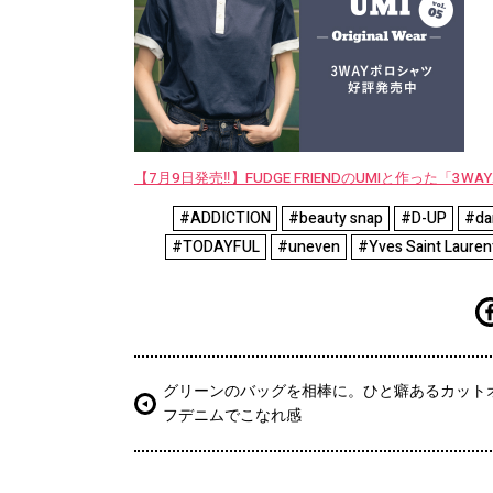
【7月9日発売‼︎】FUDGE FRIENDのUMIと作った「3
#ADDICTION
#beauty snap
#D-UP
#da
#TODAYFUL
#uneven
#Yves Saint Lauren
グリーンのバッグを相棒に。ひと癖あるカット
フデニムでこなれ感