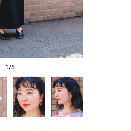
1
/
5