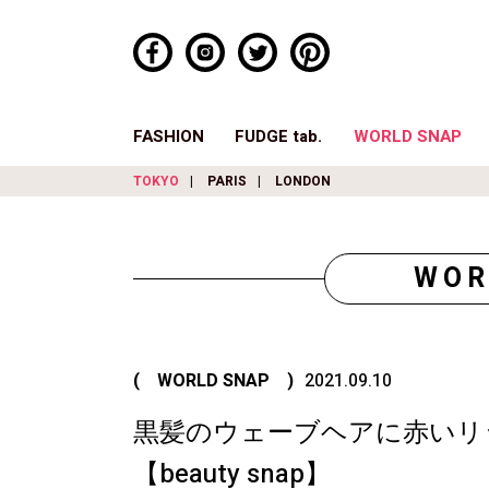
FASHION
FUDGE tab.
WORLD SNAP
TOKYO
PARIS
LONDON
WOR
( WORLD SNAP )
2021.09.10
黒髪のウェーブヘアに赤いリ
【beauty snap】