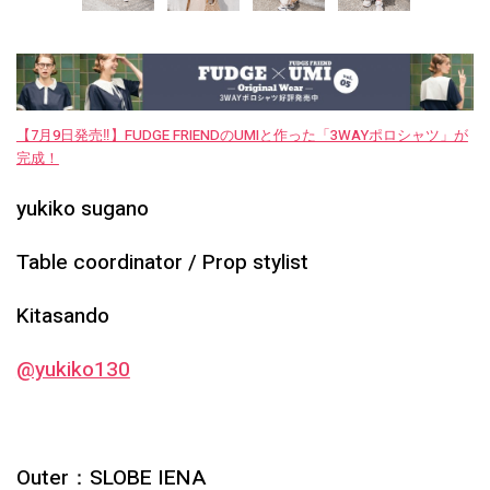
【7月9日発売‼︎】FUDGE FRIENDのUMIと作った「3WAYポロシャツ」が
完成！
yukiko sugano
Table coordinator / Prop stylist
Kitasando
@yukiko130
Outer：SLOBE IENA