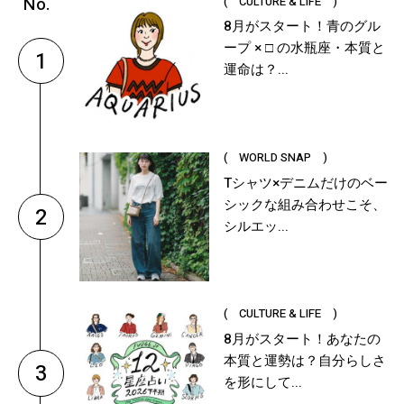
( CULTURE & LIFE )
8月がスタート！青のグル
ープ × □ の水瓶座・本質と
1
運命は？...
( WORLD SNAP )
Tシャツ×デニムだけのベー
シックな組み合わせこそ、
2
シルエッ...
( CULTURE & LIFE )
8月がスタート！あなたの
本質と運勢は？自分らしさ
3
を形にして...