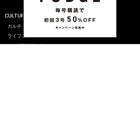
海外生活
CULTURE & LIFE
カルチャー
ライフスタイル
フード&ドリンク
コラム
週末アジア
プレイリスト
シネマサロン
前田エマの東京ぐるり
誰かの話
FORTUNE
PRESENT & EVENT