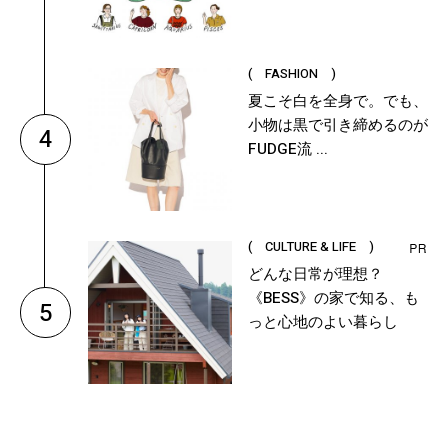
( FASHION )
夏こそ白を全身で。でも、
小物は黒で引き締めるのが
4
FUDGE流 ...
( CULTURE & LIFE )
どんな日常が理想？
《BESS》の家で知る、も
5
っと心地のよい暮らし