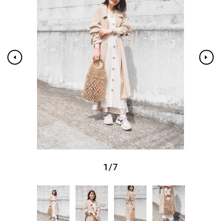
1
/
7