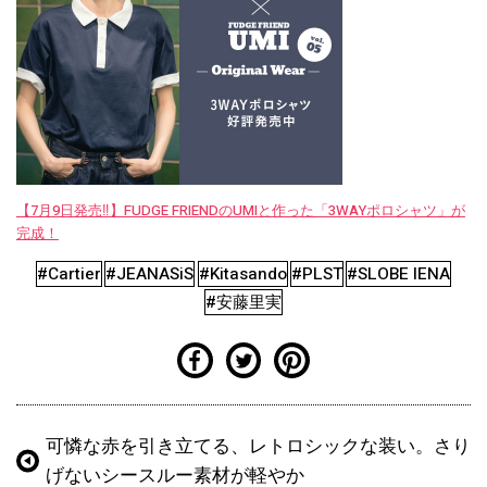
【7月9日発売‼︎】FUDGE FRIENDのUMIと作った「3WAYポロシャツ」が
完成！
#Cartier
#JEANASiS
#Kitasando
#PLST
#SLOBE IENA
#安藤里実
可憐な赤を引き立てる、レトロシックな装い。さり
げないシースルー素材が軽やか