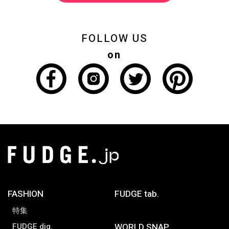
FOLLOW US
on
FASHION
FUDGE tab.
特集
FUDGE dig.
WORLD SNAP