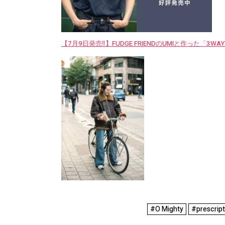
【7月9日発売‼︎】FUDGE FRIENDのUMIと作った「3
#O Mighty
#prescript