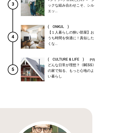
3
ックな組み合わせこそ、シル
エッ...
( ONKUL )
【１人暮らしの狭い部屋】お
4
うち時間を快適に！真似した
くな...
( CULTURE & LIFE )
どんな日常が理想？《BESS》
5
の家で知る、もっと心地のよ
い暮らし