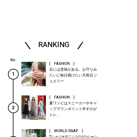
RANKING
( FASHION )
石には意味がある。お守りみ
1
たいに毎日着けたい天然石ジ
ュエリー
( FASHION )
夏ワンピはスニーカーやキャ
2
ップでワンポイント外すのが
トレ...
( WORLD SNAP )
Tシャツ×デニムだけのベーシ