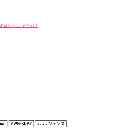
WAYポロシャツ」が完成！
ion
#WEEKDAY
#パリジェンヌ