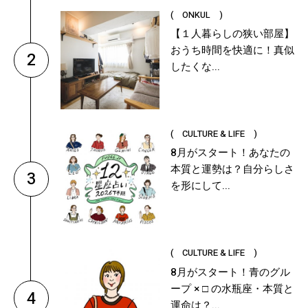
( ONKUL )
【１人暮らしの狭い部屋】
おうち時間を快適に！真似
2
したくな...
( CULTURE & LIFE )
8月がスタート！あなたの
本質と運勢は？自分らしさ
3
を形にして...
( CULTURE & LIFE )
8月がスタート！青のグル
ープ × □ の水瓶座・本質と
4
運命は？...