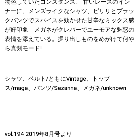
物色していたコンスタンス。 甘いレースのイン
ナーに、メンズライクなシャツ、ピリリとブラッ
クパンツでスパイスを効かせた甘辛なミックス感
が好印象。メガネがクレバーでユーモアな魅惑の
表情を添えている。掘り出しものをめがけて何や
ら真剣モード
!
シャツ、ベルト
/
ともに
Vintage
、トップ
ス
/mage
、パンツ
/Sezanne
、メガネ
/unknown
vol.194 2019
年
8
月号より