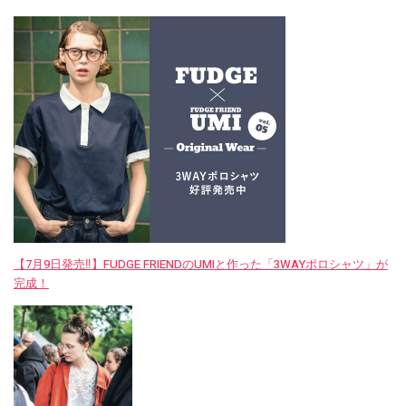
【7月9日発売‼︎】FUDGE FRIENDのUMIと作った「3WAYポロシャツ」が
完成！