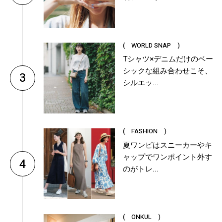
( WORLD SNAP )
Tシャツ×デニムだけのベー
シックな組み合わせこそ、
3
シルエッ...
( FASHION )
夏ワンピはスニーカーやキ
ャップでワンポイント外す
4
のがトレ...
( ONKUL )