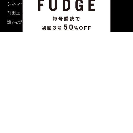
シネマサロン
前田エマの東京ぐるり
誰かの話
FORTUNE
PRESENT & EVENT
MAGAZINE
姉妹誌一覧
FROM EDITORS
新規会員登録