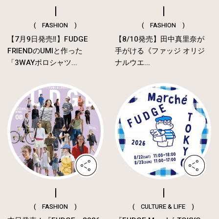
( FASHION )
( FASHION )
【7月9日発売‼︎】FUDGE
【8/10発売】田中真里奈が
FRIENDのUMIと作った
手がける《ファッジ オリジ
「3WAYポロシャツ...
ナルウエ...
( FASHION )
( CULTURE & LIFE )