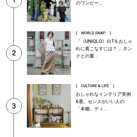
1
のワンピー...
( WORLD SNAP )
「《UNIQLO》白Tをおしゃ
れに着こなすには？ 」タン
2
クとの重...
( CULTURE & LIFE )
おしゃれなインテリア実例
6選。センスがいい人の
3
「本棚」ディ...