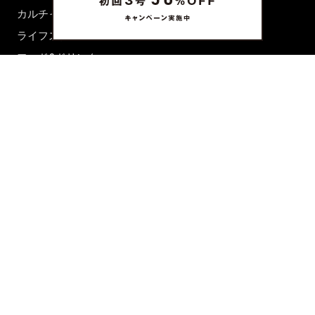
カルチャー
ライフスタイル
フード&ドリンク
コラム
週末アジア
プレイリスト
シネマサロン
前田エマの東京ぐるり
誰かの話
FORTUNE
PRESENT & EVENT