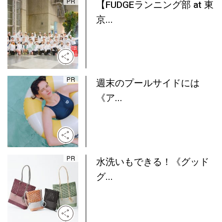
【FUDGEランニング部 at 東
京...
週末のプールサイドには
《ア...
水洗いもできる！《グッド
グ...