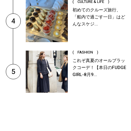
( CULTURE & LIFE )
初めてのクルーズ旅行、
「船内で過ごす一日」はど
4
んなスケジ...
( FASHION )
これぞ真夏のオールブラッ
クコーデ！【本日のFUDGE
5
GIRL-8月9...