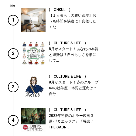
( ONKUL )
【１人暮らしの狭い部屋】お
1
うち時間を快適に！真似した
くな...
( CULTURE & LIFE )
8月がスタート！あなたの本質
2
と運勢は？自分らしさを形に
して...
( CULTURE & LIFE )
8月がスタート！赤のグループ
3
×○の牡羊座・本質と運命は？
自分...
( CULTURE & LIFE )
2022年初夏のホラー映画３
4
選-『X エックス』『哭悲／
THE SADN...