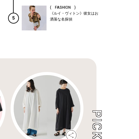
( FASHION )
《ルイ・ヴィトン》彼女はお
5
洒落な名探偵