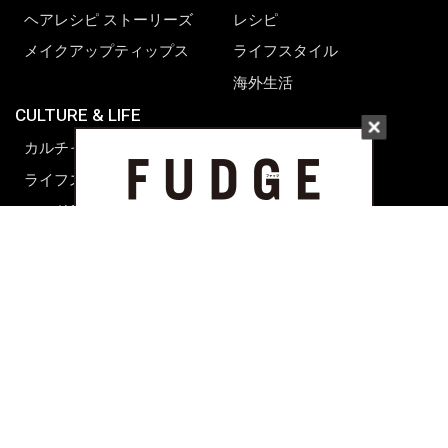
ヘアレシピ ストーリーズ
レシピ
メイクアップティップス
ライフスタイル
海外生活
CULTURE & LIFE
カルチャー
ライフスタイル
フード&ドリンク
コラム
週末アジア
プレイリスト
シネマサロン
前田エマの東京ぐるり
誰かの話