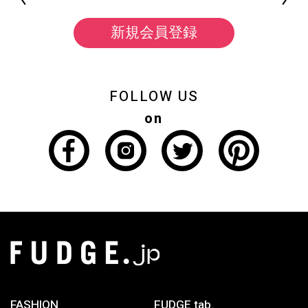
新規会員登録
FOLLOW US
on
FASHION
FUDGE tab.