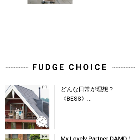
FUDGE CHOICE
どんな日常が理想？
《BESS》...
My Lovely Partner DAMD！