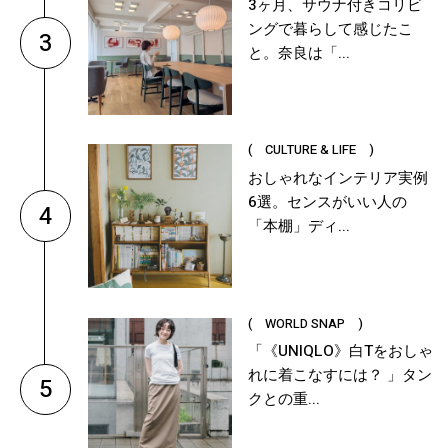
3ヶ月、サウナ付きコリビ
ングで暮らして感じたこ
3
と。奈良は「...
( CULTURE & LIFE )
おしゃれなインテリア実例
6選。センスがいい人の
4
「本棚」ディ...
( WORLD SNAP )
「《UNIQLO》白Tをおしゃ
れに着こなすには？ 」タン
5
クとの重...