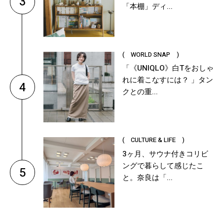
3
「本棚」ディ...
( WORLD SNAP )
「《UNIQLO》白Tをおしゃ
れに着こなすには？ 」タン
4
クとの重...
( CULTURE & LIFE )
3ヶ月、サウナ付きコリビ
ングで暮らして感じたこ
5
と。奈良は「...