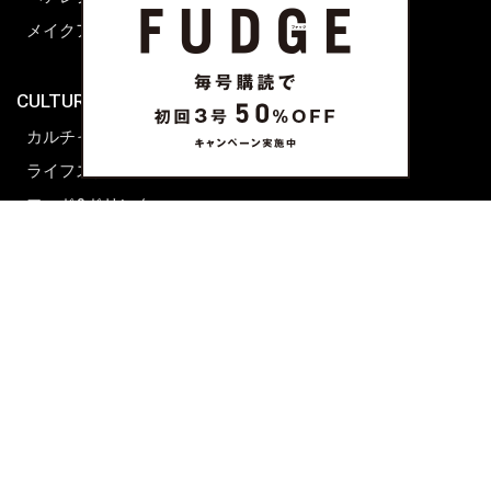
メイクアップティップス
ライフスタイル
海外生活
CULTURE & LIFE
カルチャー
ライフスタイル
フード&ドリンク
コラム
週末アジア
プレイリスト
シネマサロン
前田エマの東京ぐるり
誰かの話
FORTUNE