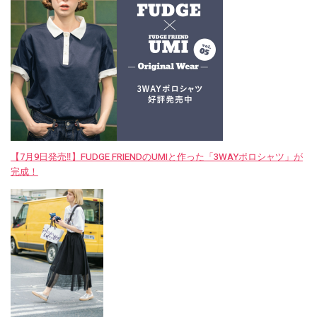
【7月9日発売‼︎】FUDGE FRIENDのUMIと作った「3WAYポロシャツ」が
完成！