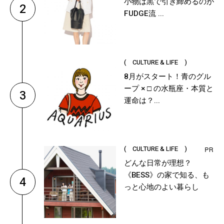
小物は黒で引き締めるのが
2
FUDGE流 ...
( CULTURE & LIFE )
8月がスタート！青のグル
ープ × □ の水瓶座・本質と
3
運命は？...
( CULTURE & LIFE )
どんな日常が理想？
《BESS》の家で知る、も
4
っと心地のよい暮らし