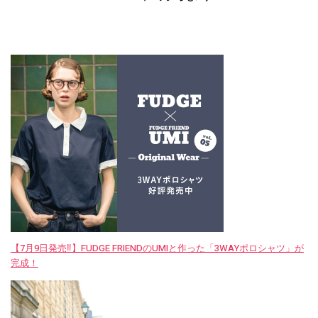
【7月9日発売‼︎】FUDGE FRIENDのUMIと作った「3WAYポロシャツ」が
完成！