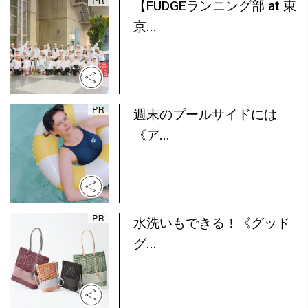
【FUDGEランニング部 at 東
京...
週末のプールサイドには
《ア...
水洗いもできる！《グッド
グ...