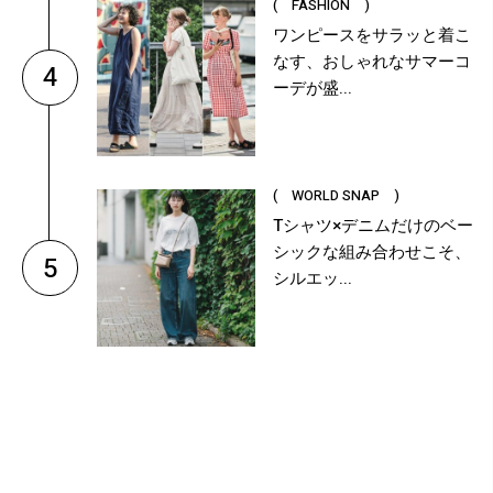
( FASHION )
ワンピースをサラッと着こ
なす、おしゃれなサマーコ
4
ーデが盛...
( WORLD SNAP )
Tシャツ×デニムだけのベー
シックな組み合わせこそ、
5
シルエッ...