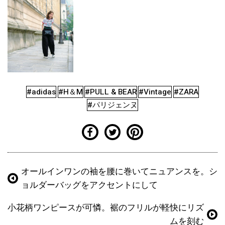
#adidas
#H＆M
#PULL & BEAR
#Vintage
#ZARA
#パリジェンヌ
オールインワンの袖を腰に巻いてニュアンスを。シ
ョルダーバッグをアクセントにして
小花柄ワンピースが可憐。裾のフリルが軽快にリズ
ムを刻む