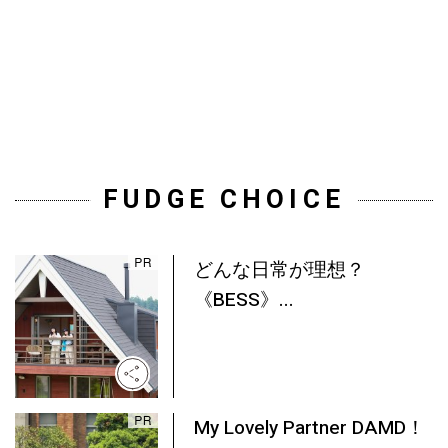
FUDGE CHOICE
どんな日常が理想？
《BESS》...
My Lovely Partner DAMD！