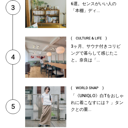
6選。センスがいい人の
3
「本棚」ディ...
( CULTURE & LIFE )
3ヶ月、サウナ付きコリビ
ングで暮らして感じたこ
4
と。奈良は「...
( WORLD SNAP )
「《UNIQLO》白Tをおしゃ
れに着こなすには？ 」タン
5
クとの重...