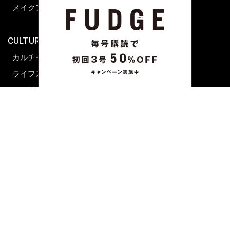
メイクアップティップス
ライフスタイル
海外生活
CULTURE & LIFE
カルチャー
ライフスタイル
フード&ドリンク
コラム
週末アジア
プレイリスト
シネマサロン
前田エマの東京ぐるり
誰かの話
FORTUNE