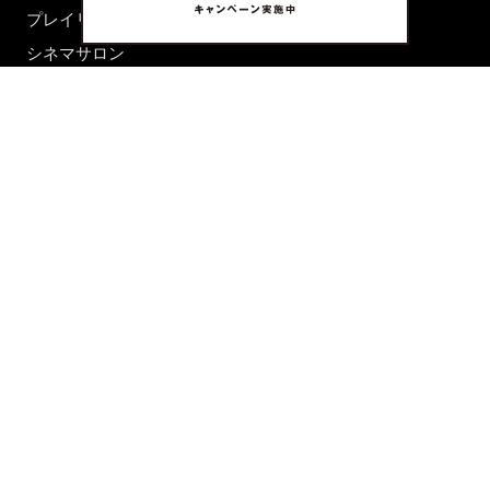
プレイリスト
シネマサロン
前田エマの東京ぐるり
誰かの話
FORTUNE
PRESENT & EVENT
MAGAZINE
姉妹誌一覧
FROM EDITORS
新規会員登録