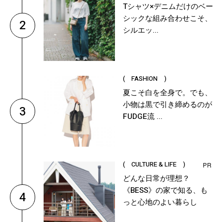
Tシャツ×デニムだけのベー
シックな組み合わせこそ、
2
シルエッ...
( FASHION )
夏こそ白を全身で。でも、
小物は黒で引き締めるのが
3
FUDGE流 ...
( CULTURE & LIFE )
どんな日常が理想？
《BESS》の家で知る、も
4
っと心地のよい暮らし