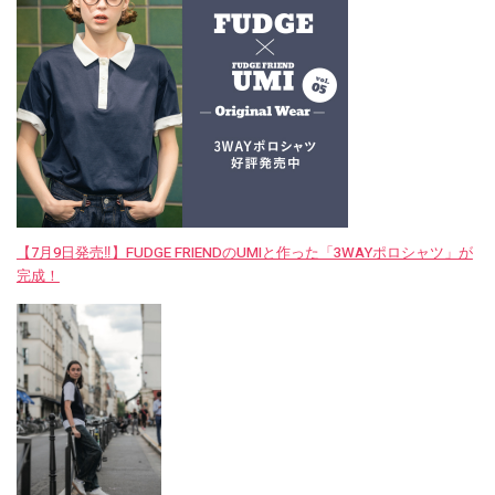
【7月9日発売‼︎】FUDGE FRIENDのUMIと作った「3WAYポロシャツ」が
完成！