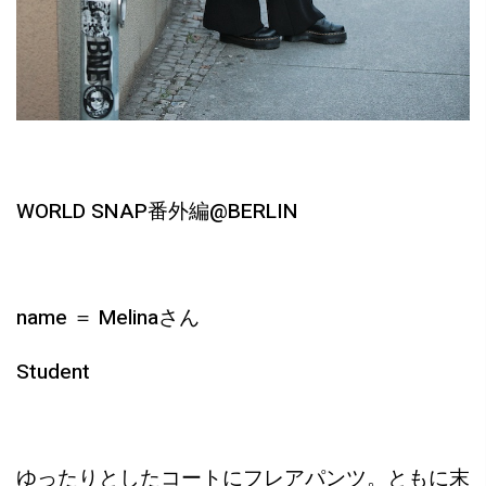
WORLD SNAP
番外編
@BERLIN
name
＝
Melina
さん
Student
ゆったりとしたコートにフレアパンツ。ともに末