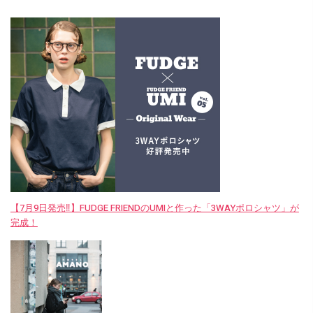
【7月9日発売‼︎】FUDGE FRIENDのUMIと作った「3WAYポロシャツ」が
完成！