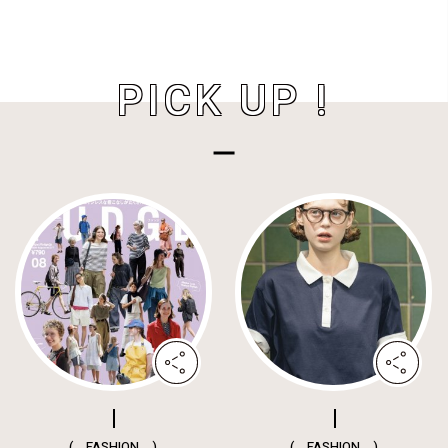
PICK UP !
( FASHION )
( FASHION )