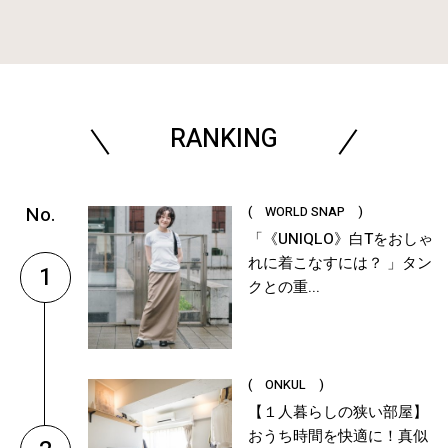
RANKING
( WORLD SNAP )
「《UNIQLO》白Tをおしゃ
れに着こなすには？ 」タン
1
クとの重...
( ONKUL )
【１人暮らしの狭い部屋】
おうち時間を快適に！真似