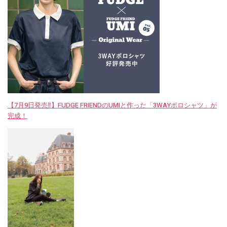
【7月9日発売‼︎】FUDGE FRIENDのUMIと作った「3WAYポロシャツ」が
完成！