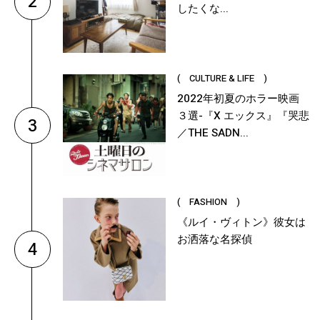
2
したくな...
( CULTURE & LIFE )
2022年初夏のホラー映画
３選-『X エックス』『哭悲
3
／THE SADN...
( FASHION )
《ルイ・ヴィトン》彼女は
お洒落な名探偵
4