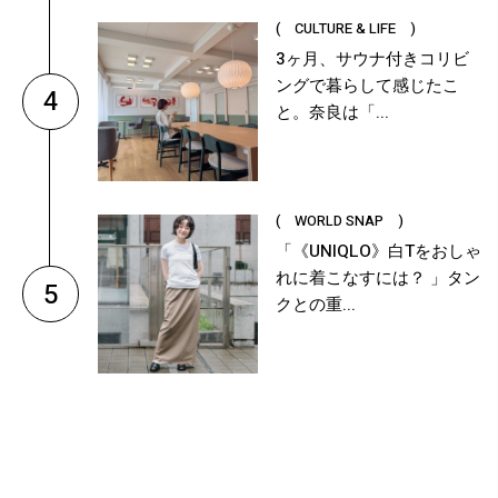
( CULTURE & LIFE )
3ヶ月、サウナ付きコリビ
ングで暮らして感じたこ
4
と。奈良は「...
( WORLD SNAP )
「《UNIQLO》白Tをおしゃ
れに着こなすには？ 」タン
5
クとの重...