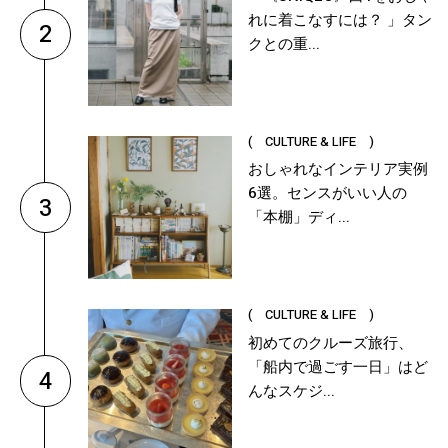
れに着こなすには？ 」タン
2
クとの重...
( CULTURE & LIFE )
おしゃれなインテリア実例
6選。センスがいい人の
3
「本棚」ディ...
( CULTURE & LIFE )
初めてのクルーズ旅行、
「船内で過ごす一日」はど
4
んなスケジ...