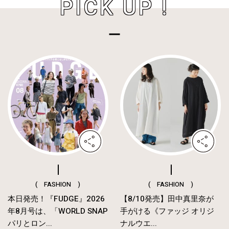
PICK UP !
( FASHION )
( FASHION )
本日発売！『FUDGE』2026
【8/10発売】田中真里奈が
年8月号は、「WORLD SNAP
手がける《ファッジ オリジ
パリとロン...
ナルウエ...