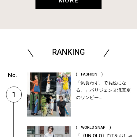
MORE
RANKING
( FASHION )
「気負わず、でも絵にな
る。」パリジェンヌ流真夏
1
のワンピー...
( WORLD SNAP )
「《UNIQLO》白Tをおしゃ