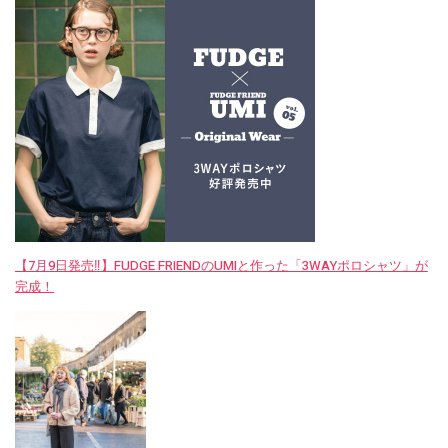
【7月9日発売‼︎】FUDGE FRIENDのUMIと作った「3WAYポロシャツ」が
完成！