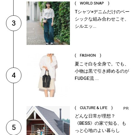
( WORLD SNAP )
Tシャツ×デニムだけのベー
シックな組み合わせこそ、
3
シルエッ...
( FASHION )
夏こそ白を全身で。でも、
小物は黒で引き締めるのが
4
FUDGE流 ...
( CULTURE & LIFE )
どんな日常が理想？
《BESS》の家で知る、も
5
っと心地のよい暮らし