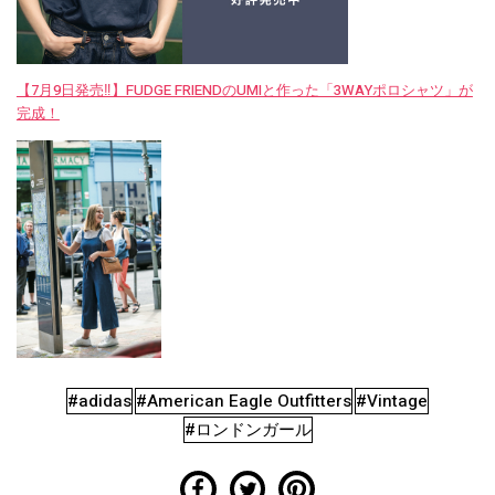
【7月9日発売‼︎】FUDGE FRIENDのUMIと作った「3WAYポロシャツ」が
完成！
#adidas
#American Eagle Outfitters
#Vintage
#ロンドンガール