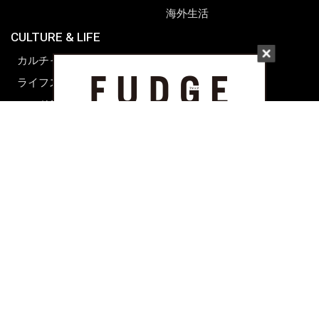
海外生活
CULTURE & LIFE
カルチャー
ライフスタイル
フード&ドリンク
コラム
週末アジア
プレイリスト
シネマサロン
前田エマの東京ぐるり
誰かの話
FORTUNE
PRESENT & EVENT