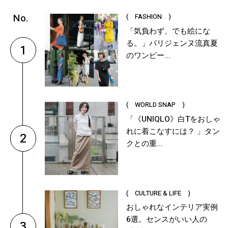
( FASHION )
「気負わず、でも絵にな
る。」パリジェンヌ流真夏
1
のワンピー...
( WORLD SNAP )
「《UNIQLO》白Tをおしゃ
れに着こなすには？ 」タン
2
クとの重...
( CULTURE & LIFE )
おしゃれなインテリア実例
6選。センスがいい人の
3