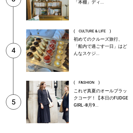
「本棚」ディ...
( CULTURE & LIFE )
初めてのクルーズ旅行、
「船内で過ごす一日」はど
4
んなスケジ...
( FASHION )
これぞ真夏のオールブラッ
クコーデ！【本日のFUDGE
5
GIRL-8月9...