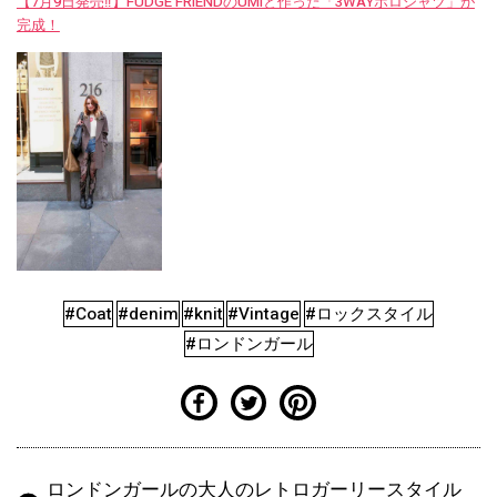
【7月9日発売‼︎】FUDGE FRIENDのUMIと作った「3WAYポロシャツ」が
完成！
#Coat
#denim
#knit
#Vintage
#ロックスタイル
#ロンドンガール
ロンドンガールの大人のレトロガーリースタイル