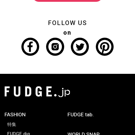
FOLLOW US
on
FASHION
FUDGE tab.
特集
FUDGE dig.
WORLD SNAP