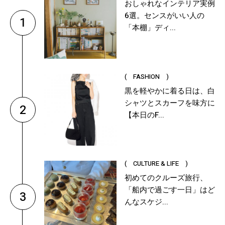
おしゃれなインテリア実例
6選。センスがいい人の
1
「本棚」ディ...
( FASHION )
黒を軽やかに着る日は、白
シャツとスカーフを味方に
2
【本日のF...
( CULTURE & LIFE )
初めてのクルーズ旅行、
「船内で過ごす一日」はど
3
んなスケジ...