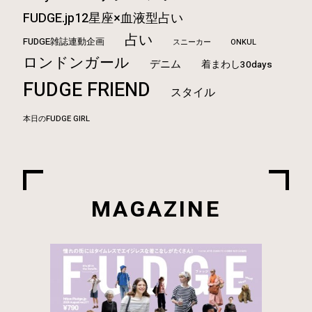
FUDGE.jp12星座×血液型占い
占い
FUDGE雑誌連動企画
ONKUL
スニーカー
ロンドンガール
デニム
着まわし30days
FUDGE FRIEND
スタイル
本日のFUDGE GIRL
MAGAZINE