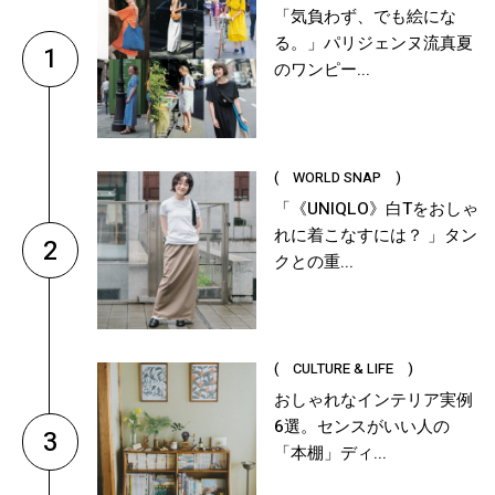
「気負わず、でも絵にな
る。」パリジェンヌ流真夏
1
のワンピー...
( WORLD SNAP )
「《UNIQLO》白Tをおしゃ
れに着こなすには？ 」タン
2
クとの重...
( CULTURE & LIFE )
おしゃれなインテリア実例
6選。センスがいい人の
3
「本棚」ディ...