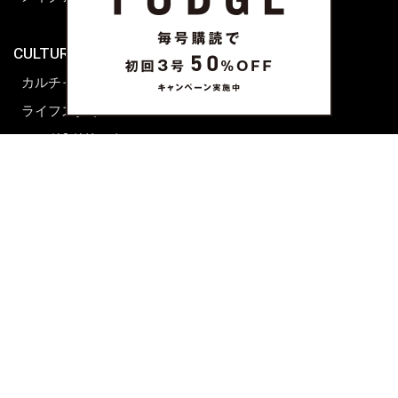
海外生活
CULTURE & LIFE
カルチャー
ライフスタイル
フード&ドリンク
コラム
週末アジア
プレイリスト
シネマサロン
前田エマの東京ぐるり
誰かの話
FORTUNE
PRESENT & EVENT