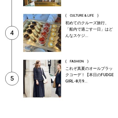
( CULTURE & LIFE )
初めてのクルーズ旅行、
「船内で過ごす一日」はど
4
んなスケジ...
( FASHION )
これぞ真夏のオールブラッ
クコーデ！【本日のFUDGE
5
GIRL-8月9...