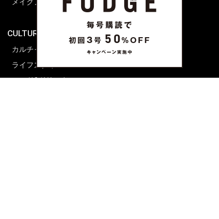
メイクアップティップス
ライフスタイル
海外生活
CULTURE & LIFE
カルチャー
ライフスタイル
フード&ドリンク
コラム
週末アジア
プレイリスト
シネマサロン
前田エマの東京ぐるり
誰かの話
FORTUNE
PRESENT & EVENT