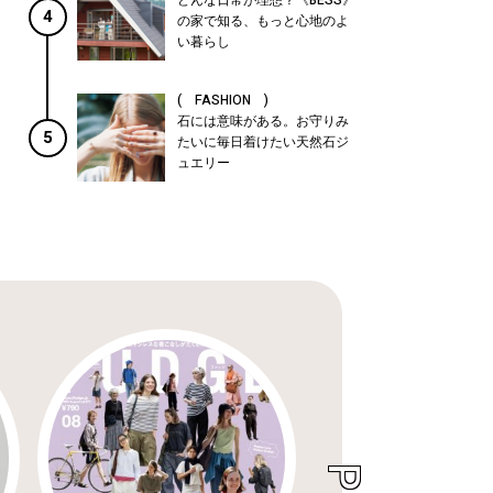
どんな日常が理想？《BESS》
4
の家で知る、もっと心地のよ
い暮らし
( FASHION )
石には意味がある。お守りみ
5
たいに毎日着けたい天然石ジ
ュエリー