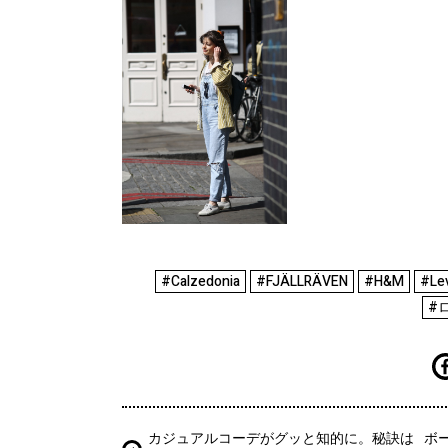
#Calzedonia
#FJÄLLRÄVEN
#H&M
#Lev
#
カジュアルコーデがグッと知的に。秘訣は
ボ