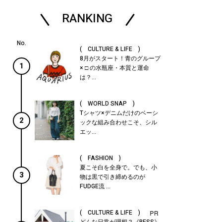
RANKING
( CULTURE & LIFE )
8月がスタート！青のグループ
1
× □ の水瓶座・本質と運命
は？...
( WORLD SNAP )
Tシャツ×デニムだけのベーシ
2
ックな組み合わせこそ、シル
エッ...
( FASHION )
夏こそ白を全身で。でも、小
3
物は黒で引き締めるのが
FUDGE流 ...
( CULTURE & LIFE )