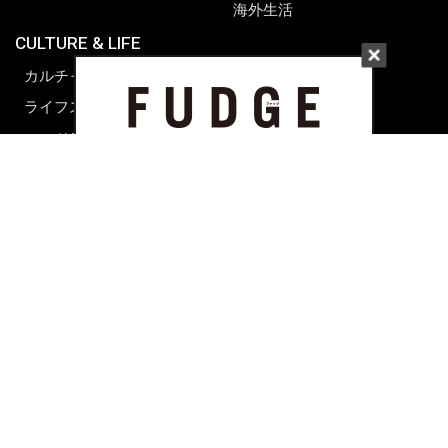
海外生活
CULTURE & LIFE
カルチャー
ライフスタイル
フード&ドリンク
コラム
週末アジア
プレイリスト
シネマサロン
前田エマの東京ぐるり
誰かの話
FORTUNE
PRESENT & EVENT