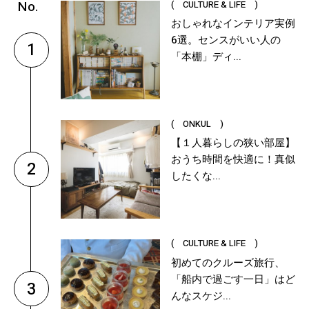
( CULTURE & LIFE )
おしゃれなインテリア実例
6選。センスがいい人の
1
「本棚」ディ...
( ONKUL )
【１人暮らしの狭い部屋】
おうち時間を快適に！真似
2
したくな...
( CULTURE & LIFE )
初めてのクルーズ旅行、
「船内で過ごす一日」はど
3
んなスケジ...