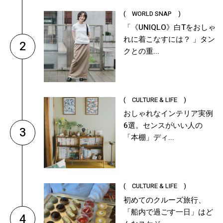
( WORLD SNAP )
「《UNIQLO》白Tをおしゃ
れに着こなすには？ 」タン
2
クとの重...
( CULTURE & LIFE )
おしゃれなインテリア実例
6選。センスがいい人の
3
「本棚」ディ...
( CULTURE & LIFE )
初めてのクルーズ旅行、
「船内で過ごす一日」はど
4