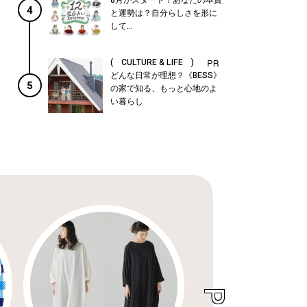
4
と運勢は？自分らしさを形に
して...
( CULTURE & LIFE )
どんな日常が理想？《BESS》
5
の家で知る、もっと心地のよ
い暮らし