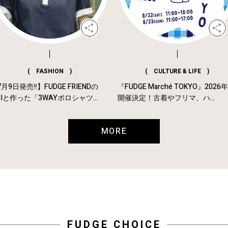
( FASHION )
( CULTURE & LIFE )
月9日発売‼︎】FUDGE FRIENDの
『FUDGE Marché TOKYO』2026
MIと作った「3WAYポロシャツ...
開催決定！古着やフリマ、ハ...
MORE
FUDGE CHOICE