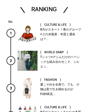
RANKING
( CULTURE & LIFE )
8月がスタート！青のグループ
1
× □ の水瓶座・本質と運命
は？...
( WORLD SNAP )
Tシャツ×デニムだけのベーシ
2
ックな組み合わせこそ、シル
エッ...
( FASHION )
夏こそ白を全身で。でも、小
3
物は黒で引き締めるのが
FUDGE流 ...
( CULTURE & LIFE )
8月がスタート！あなたの本質