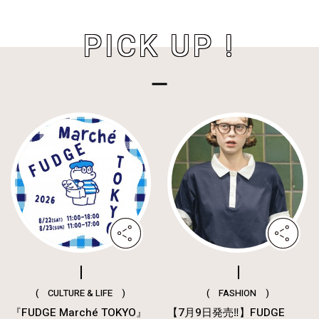
PICK UP !
( CULTURE & LIFE )
( FASHION )
『FUDGE Marché TOKYO』
【7月9日発売‼︎】FUDGE