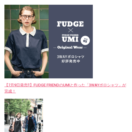
【7月9日発売‼︎】FUDGE FRIENDのUMIと作った「3WAYポロシャツ」が
完成！