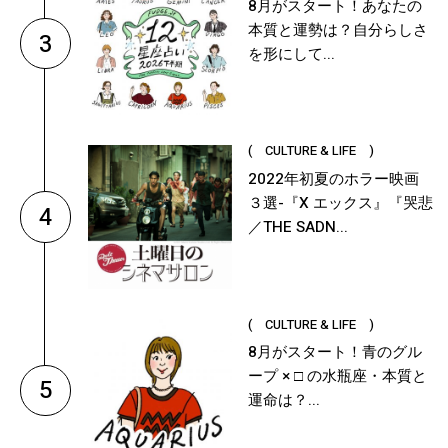
8月がスタート！あなたの
本質と運勢は？自分らしさ
3
を形にして...
( CULTURE & LIFE )
2022年初夏のホラー映画
３選-『X エックス』『哭悲
4
／THE SADN...
( CULTURE & LIFE )
8月がスタート！青のグル
ープ × □ の水瓶座・本質と
5
運命は？...