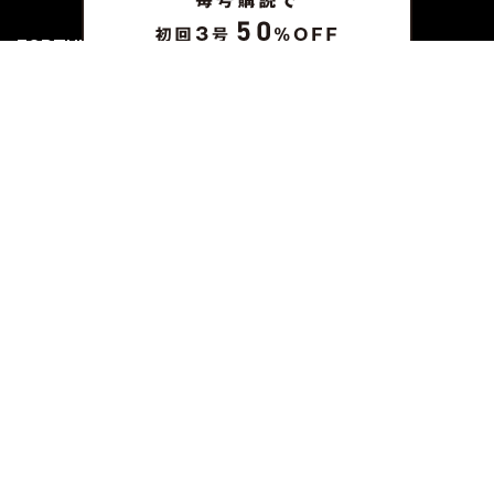
FORTUNE
PRESENT & EVENT
MAGAZINE
姉妹誌一覧
FROM EDITORS
新規会員登録
ABOUT US
お問い合わせ
プライバシーポリシー
Copyright © SAN-EI CORPORATION All Rights Reserved.