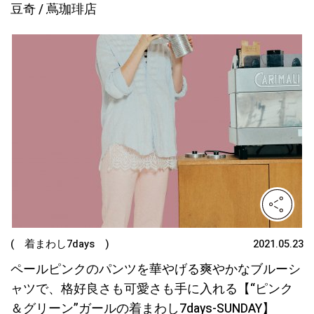
豆奇 / 蔦珈琲店
( 着まわし7days )
2021.05.23
ペールピンクのパンツを華やげる爽やかなブルーシ
ャツで、格好良さも可愛さも手に入れる【“ピンク
＆グリーン”ガールの着まわし7days-SUNDAY】