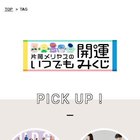
TOP
TAG
PICK UP !