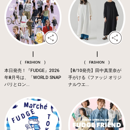
( FASHION )
( FASHION )
本日発売！『FUDGE』2026
【8/10発売】田中真里奈が
年8月号は、「WORLD SNAP
手がける《ファッジ オリジ
パリとロン...
ナルウエ...