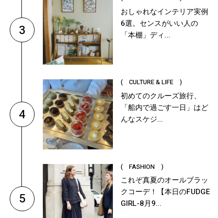
おしゃれなインテリア実例
6選。センスがいい人の
3
「本棚」ディ...
( CULTURE & LIFE )
初めてのクルーズ旅行、
「船内で過ごす一日」はど
4
んなスケジ...
( FASHION )
これぞ真夏のオールブラッ
クコーデ！【本日のFUDGE
5
GIRL-8月9...