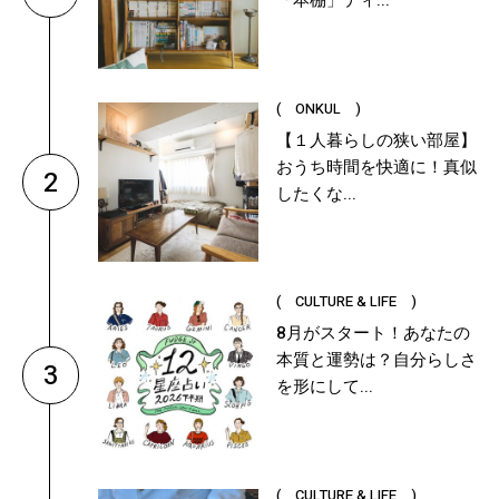
「本棚」ディ...
( ONKUL )
【１人暮らしの狭い部屋】
おうち時間を快適に！真似
2
したくな...
( CULTURE & LIFE )
8月がスタート！あなたの
本質と運勢は？自分らしさ
3
を形にして...
( CULTURE & LIFE )