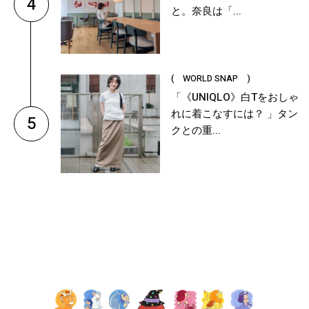
4
と。奈良は「...
( WORLD SNAP )
「《UNIQLO》白Tをおしゃ
れに着こなすには？ 」タン
5
クとの重...