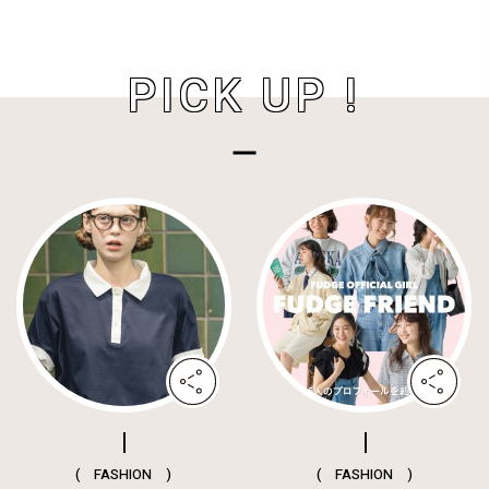
PICK UP !
( FASHION )
( FASHION )